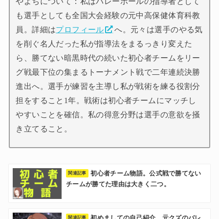
やよちについて：私はバレーボールの指導者として
も選手としても全国大会経験の元中高保健体育科教
員。詳細は
プロフィール
へ。元々は選手のやる気
を削ぐ名人だった私が指導法をまるっきり変えた
ら、勝てない暗黒時代の続いた初心者チームをリー
グ戦最下位の集まるトーナメント戦で二年連続決勝
進出へ。選手が練習を主導し私が戦術を練る役割分
担をすること1年。戦術は初心者チームにマッチし
やすいことを確信。私の得意分野は選手の意欲を掻
き立てること。
初心者チーム物語。公式戦で勝てない
チームが勝てた理由は大きく二つ。
初めましての自己紹介。元クズのバレ