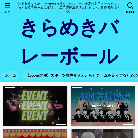
技術指導をやめてその他の指導をしたら、初心者高校女子チームがシレ
っと経験者チームに勝利し、二年連続決勝進出しました。指導者向け内
容。
MENU
SEARCH
きらめきバ
レーボール
ホーム
【zoom開催】スポーツ指導者さんたちとチームを良くするため
event
impressions