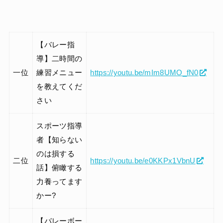
【バレー指
導】二時間の
一位
練習メニュー
https://youtu.be/mIm8UMO_fN0
を教えてくだ
さい
スポーツ指導
者【知らない
のは損する
二位
https://youtu.be/e0KKPx1VbnU
話】俯瞰する
力養ってます
かー?
【バレーボー