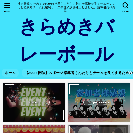
技術指導をやめてその他の指導をしたら、初心者高校女子チームがシレ
っと経験者チームに勝利し、二年連続決勝進出しました。指導者向け内
容。
MENU
SEARCH
きらめきバ
レーボール
ホーム
【zoom開催】スポーツ指導者さんたちとチームを良くするため
event
impressions