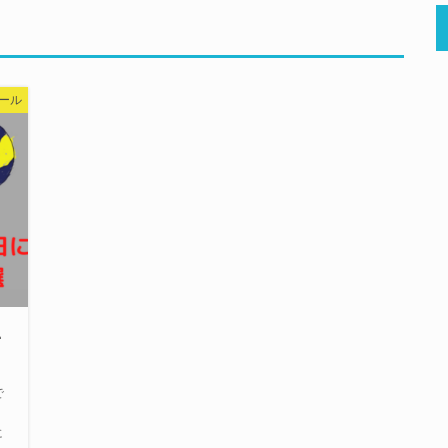
ール
い
で
に