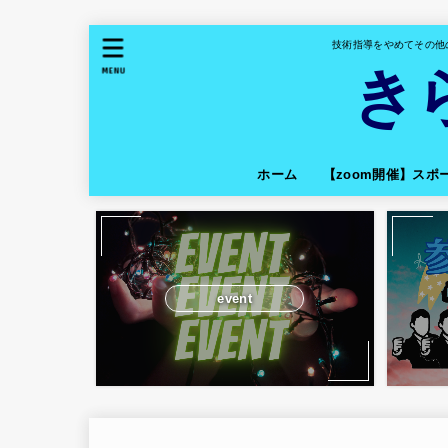
技術指導をやめてその他
き
MENU
ホーム
【zoom開催】ス
event