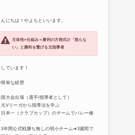
こんにちは！やよちといいます。
主体性×仕組み＝勝利の方程式@「怒らな
い」と勝利を繋げる元指導者
をしています！
◆簡単な経歴
全国大会出場（選手/指導者として）
・元Vリーガから指導法を学ぶ
・日本一（クラブカップ）のチームでバレー修
行
・3年間公式戦勝ち無しの弱小チーム➜3週間で